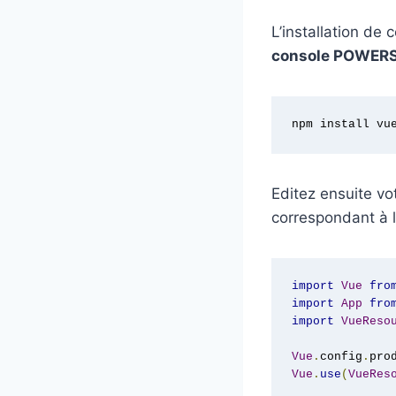
L’installation de
console POWER
npm install vu
Editez ensuite votr
correspondant à l
import
Vue
fro
import
App
fro
import
VueReso
Vue
.
config
.
pro
Vue
.
use
(
VueRes