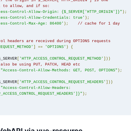
if the origin in $_SERVER['HTTP_ORIGIN'] is one
t to allow, and if so:
cess-Control-Allow-Origin: {$_SERVER['HTTP_ORIGIN']}"
);
cess-Control-Allow-Credentials: true'
);
cess-Control-Max-Age: 86400'
);
// cache for 1 day
rol headers are received during OPTIONS requests
REQUEST_METHOD'
]
==
'OPTIONS'
)
{
$_SERVER
[
'HTTP_ACCESS_CONTROL_REQUEST_METHOD'
]))
 also be using PUT, PATCH, HEAD etc
(
"Access-Control-Allow-Methods: GET, POST, OPTIONS"
);
$_SERVER
[
'HTTP_ACCESS_CONTROL_REQUEST_HEADERS'
]))
(
"Access-Control-Allow-Headers: 
P_ACCESS_CONTROL_REQUEST_HEADERS']}"
);
WebAPI via vue-resource