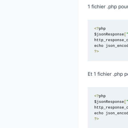
1 fichier .php pou
<?
php

$jsonResponse
[
http_response_
echo json_enco
?>
Et 1 fichier .php 
<?
php

$jsonResponse
[
http_response_
echo json_enco
?>