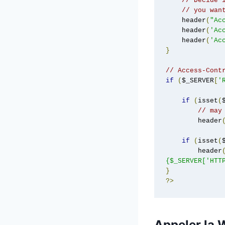
// Decide 
// you wan
    header
(
"Ac
    header
(
'Ac
    header
(
'Ac
}
// Access-Cont
if
(
$_SERVER
[
'
if
(
isset
(
// may
        header
if
(
isset
(
        header
{$_SERVER['HTT
}
?>
Appeler la 