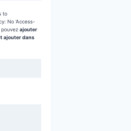
s to
icy: No ‘Access-
us pouvez
ajouter
t ajouter dans