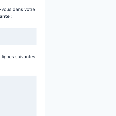
z-vous dans votre
vante
:
s lignes suivantes