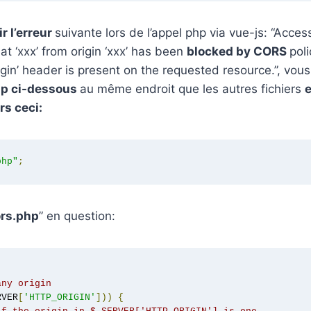
ir l’erreur
suivante lors de l’appel php via vue-js: “Acces
 ‘xxx’ from origin ‘xxx’ has been
blocked by CORS
pol
gin’ header is present on the requested resource.”, vo
php ci-dessous
au même endroit que les autres fichiers
e
rs ceci:
php"
;
rs.php
” en question:
any origin
RVER
[
'HTTP_ORIGIN'
]))
{