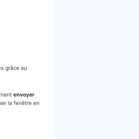
és grâce au
lement
envoyer
er la fenêtre en