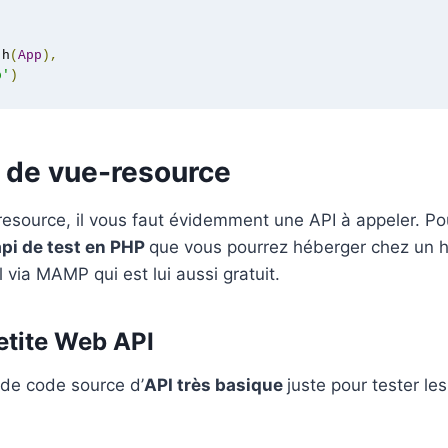
 h
(
App
),
p'
)
n de vue-resource
-resource, il vous faut évidemment une API à appeler. Pou
api de test en PHP
que vous pourrez héberger chez un 
l via MAMP qui est lui aussi gratuit.
etite Web API
 de code source d’
API très basique
juste pour tester le