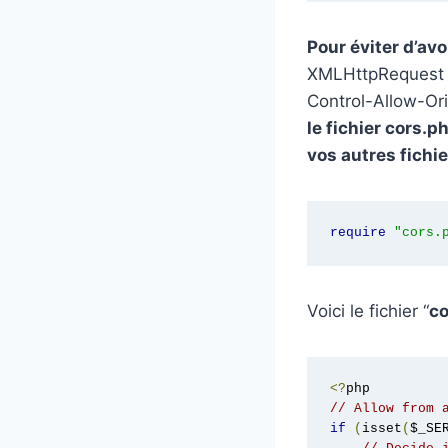
Pour éviter d’avo
XMLHttpRequest at
Control-Allow-Ori
le fichier cors.
vos autres fichie
require
"cors.
Voici le fichier “
co
<?
// Allow from 
if
(
isset
(
$_SE