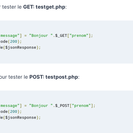
r tester le
GET: testget.php
:
"message"
]
=
"Bonjour "
.
$_GET
[
"prenom"
];
code
(
200
);
de
(
$jsonResponse
);
pour tester le
POST: testpost.php
:
"message"
]
=
"Bonjour "
.
$_POST
[
"prenom"
];
code
(
200
);
de
(
$jsonResponse
);