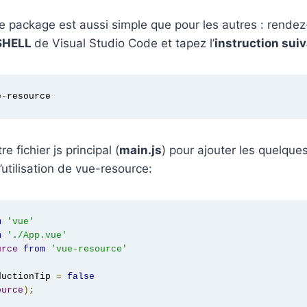
 ce package est aussi simple que pour les autres : rende
SHELL
de Visual Studio Code et tapez l’
instruction sui
e
-
resource
e fichier js principal (
main.js
) pour ajouter les quelque
’utilisation de vue-resource:
m
'vue'
m
'./App.vue'
urce
from
'vue-resource'
ductionTip 
=
false
ource
);