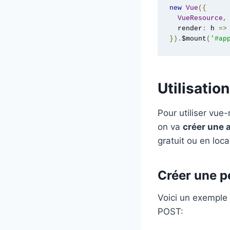
new
Vue
({
VueResource
,
  render
:
 h 
=>
}).
$mount
(
'#ap
Utilisatio
Pour utiliser vue
on va
créer une 
gratuit ou en loca
Créer une p
Voici un exemple
POST: