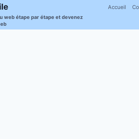
le
Accueil
Co
du web étape par étape et devenez
web