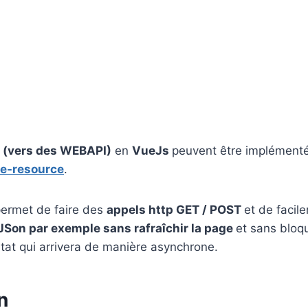
 (vers des WEBAPI)
en
VueJs
peuvent être implément
e-resource
.
permet de faire des
appels http GET / POST
et de faci
Son par exemple sans rafraîchir la page
et sans bloqu
ltat qui arrivera de manière asynchrone.
n