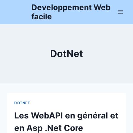
Aller
Developpement Web
au
facile
contenu
DotNet
DOTNET
Les WebAPI en général et
en Asp .Net Core