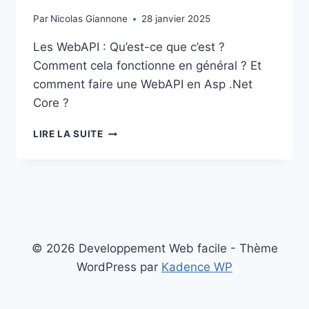
Par
Nicolas Giannone
28 janvier 2025
Les WebAPI : Qu’est-ce que c’est ?
Comment cela fonctionne en général ? Et
comment faire une WebAPI en Asp .Net
Core ?
LES
LIRE LA SUITE
WEBAPI
EN
GÉNÉRAL
ET
EN
ASP
.NET
CORE
© 2026 Developpement Web facile - Thème
WordPress par
Kadence WP