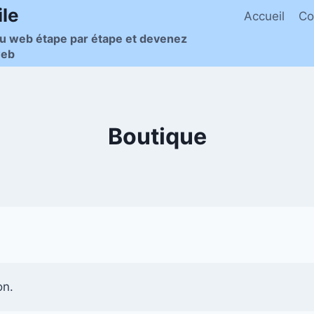
le
Accueil
Co
du web étape par étape et devenez
web
Boutique
on.